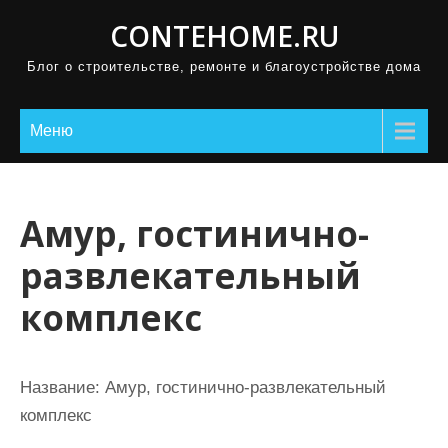
П
CONTEHOME.RU
р
Блог о строительстве, ремонте и благоустройстве дома
о
м
о
Меню
т
а
т
Амур, гостинично-
ь
развлекательный
к
с
комплекс
о
д
е
Название:
Амур, гостинично-развлекательный
р
комплекс
ж