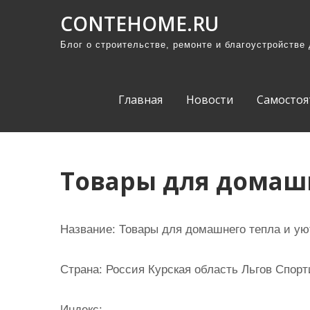
П
CONTEHOME.RU
р
Блог о строительстве, ремонте и благоустройстве
о
м
о
Главная
Новости
Самостоя
т
а
т
ь
Товары для домашн
к
с
о
Название:
Товары для домашнего тепла и ую
д
е
Страна:
Россия Курская область Льгов Спорти
р
ж
Индекс: