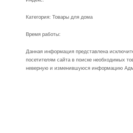
и
м
Категория:
Товары для дома
о
м
Время работы:
у
Данная информация представлена исключит
посетителям сайта в поиске необходимых тов
неверную и изменившуюся информацию Админ