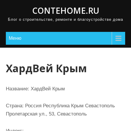
П
CONTEHOME.RU
р
Блог о строительстве, ремонте и благоустройстве дома
о
м
о
Меню
т
а
т
ХардВей Крым
ь
к
с
Название:
ХардВей Крым
о
д
Страна:
Россия Республика Крым Севастополь
е
Пролетарская ул., 53, Севастополь
р
ж
Индекс: