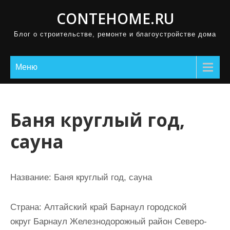
П
CONTEHOME.RU
р
Блог о строительстве, ремонте и благоустройстве дома
о
м
о
Меню
т
а
т
Баня круглый год,
ь
сауна
к
с
о
Название:
Баня круглый год, сауна
д
е
Страна:
Алтайский край Барнаул городской
р
округ Барнаул Железнодорожный район Северо-
ж