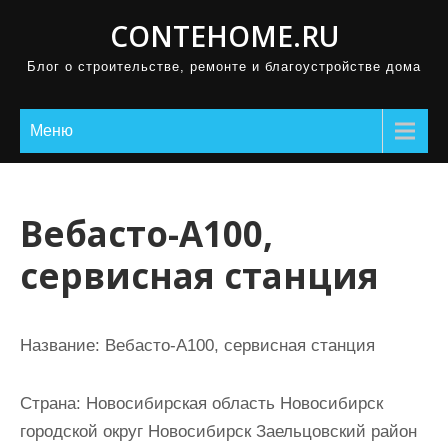
П
CONTEHOME.RU
р
Блог о строительстве, ремонте и благоустройстве дома
о
м
о
Меню
т
а
т
Вебасто-А100,
ь
сервисная станция
к
с
о
Название:
Вебасто-А100, сервисная станция
д
е
Страна:
Новосибирская область Новосибирск
р
городской округ Новосибирск Заельцовский район
ж