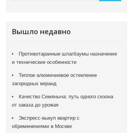
и
м
о
м
Вышло недавно
у
Противотаранные шлагбаумы назначение
и технические особенности
Теплое алюминиевое остекление
загородных веранд
Качество Семяныча: путь одного сезона
от заказа до урожая
Экспресс-выкуп квартир с
обременениями в Москве