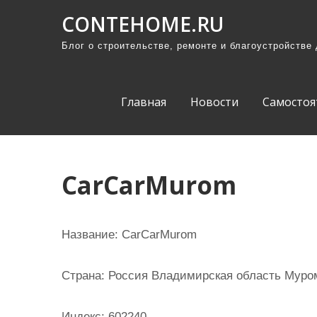
П
CONTEHOME.RU
р
Блог о строительстве, ремонте и благоустройстве
о
м
о
Главная
Новости
Самостоя
т
а
т
ь
CarCarMurom
к
с
о
Название:
CarCarMurom
д
е
Страна:
Россия Владимирская область Муром
р
ж
Индекс:
602240