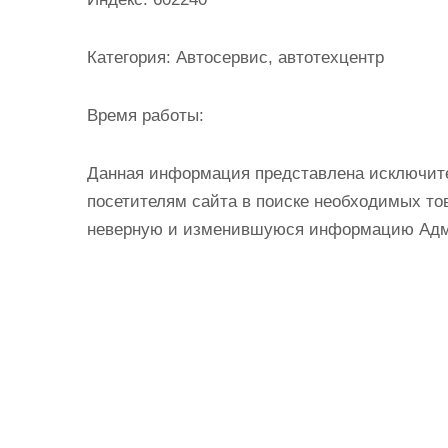
и
м
Категория:
Автосервис, автотехцентр
о
м
Время работы:
у
Данная информация представлена исключит
посетителям сайта в поиске необходимых тов
неверную и изменившуюся информацию Админ