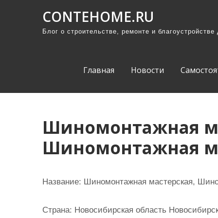
П
CONTEHOME.RU
р
Блог о строительстве, ремонте и благоустройстве
о
м
о
Главная
Новости
Самостоя
т
а
т
ь
Шиномонтажная ма
к
Шиномонтажная м
с
о
д
Название:
Шиномонтажная мастерская, Шино
е
р
Страна:
Новосибирская область Новосибирск
ж