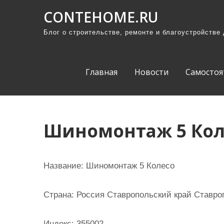
П
CONTEHOME.RU
р
Блог о строительстве, ремонте и благоустройстве
о
м
о
Главная
Новости
Самостоя
т
а
т
ь
Шиномонтаж 5 Кол
к
с
о
Название:
Шиномонтаж 5 Колесо
д
е
Страна:
Россия Ставропольский край Ставроп
р
ж
Индекс:
355002