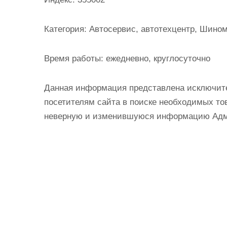
и
м
Категория:
Автосервис, автотехцентр, Шино
о
м
Время работы:
ежедневно, круглосуточно
у
Данная информация представлена исключит
посетителям сайта в поиске необходимых тов
неверную и изменившуюся информацию Админ