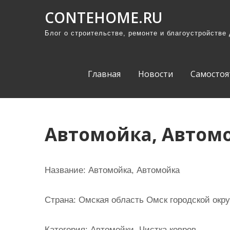
П
CONTEHOME.RU
р
Блог о строительстве, ремонте и благоустройстве
о
м
о
Главная
Новости
Самостоя
т
а
т
ь
Автомойка, Автом
к
с
о
Название:
Автомойка, Автомойка
д
е
Страна:
Омская область Омск городской окру
р
ж
Категория:
Автомойки, Чистка ковров