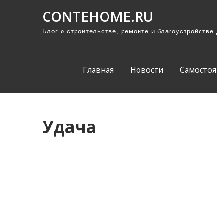
П
CONTEHOME.RU
р
Блог о строительстве, ремонте и благоустройстве
о
м
о
Главная
Новости
Самостоя
т
а
т
ь
Удача
к
с
о
д
е
р
ж