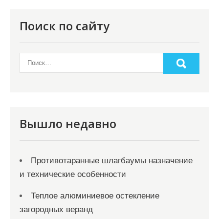
я
п
Поиск по сайту
о
з
а
п
и
с
Вышло недавно
я
м
Противотаранные шлагбаумы назначение
и технические особенности
Теплое алюминиевое остекление
загородных веранд