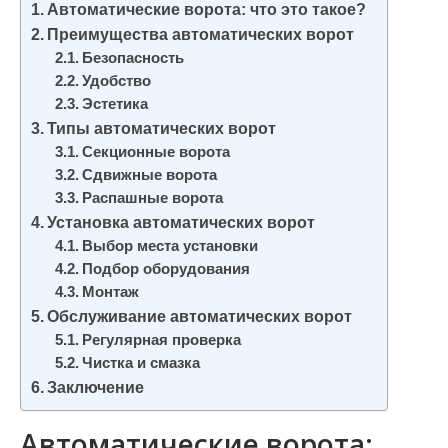
Автоматические ворота: что это такое?
и
Преимущества автоматических ворот
м
Безопасность
о
Удобство
м
Эстетика
у
Типы автоматических ворот
Секционные ворота
Сдвижные ворота
Распашные ворота
Установка автоматических ворот
Выбор места установки
Подбор оборудования
Монтаж
Обслуживание автоматических ворот
Регулярная проверка
Чистка и смазка
Заключение
Автоматические ворота: