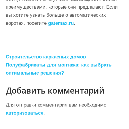
преимуществами, которые они предлагают. Если
вы хотите узнать больше о автоматических
воротах, посетите
gatemax.ru
.
Н
Строительство каркасных домов
а
Полуфабрикаты для монтажа: как выбрать
оптимальные решения?
в
и
Добавить комментарий
г
а
Для отправки комментария вам необходимо
ц
авторизоваться
.
и