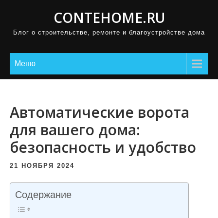
П
CONTEHOME.RU
р
Блог о строительстве, ремонте и благоустройстве дома
о
м
о
Меню
т
а
т
Автоматические ворота
ь
для вашего дома:
к
безопасность и удобство
с
о
21 НОЯБРЯ 2024
д
е
Содержание
р
ж