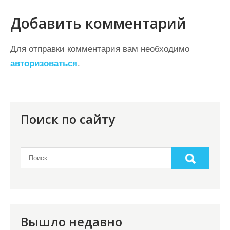
г
а
Добавить комментарий
ц
Для отправки комментария вам необходимо
и
авторизоваться
.
я
п
о
Поиск по сайту
з
а
п
и
с
я
Вышло недавно
м