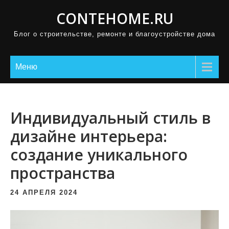
П
CONTEHOME.RU
р
Блог о строительстве, ремонте и благоустройстве дома
о
м
о
Меню
т
а
т
Индивидуальный стиль в
ь
дизайне интерьера:
к
создание уникального
с
о
пространства
д
е
24 АПРЕЛЯ 2024
р
ж