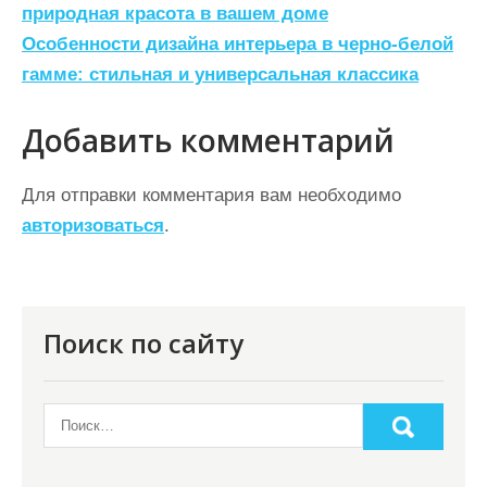
а
природная красота в вашем доме
Особенности дизайна интерьера в черно-белой
в
гамме: стильная и универсальная классика
и
г
Добавить комментарий
а
ц
Для отправки комментария вам необходимо
авторизоваться
.
и
я
п
о
Поиск по сайту
з
а
п