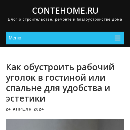
П
CONTEHOME.RU
р
Блог о строительстве, ремонте и благоустройстве дома
о
м
о
Меню
т
а
т
Как обустроить рабочий
ь
уголок в гостиной или
к
спальне для удобства и
с
о
эстетики
д
е
24 АПРЕЛЯ 2024
р
ж