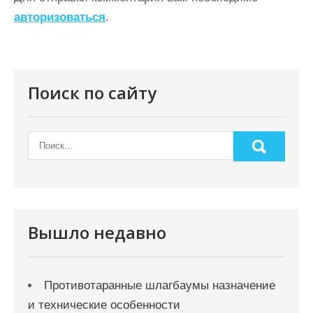
ц
авторизоваться
.
и
я
п
о
Поиск по сайту
з
а
п
и
с
я
Вышло недавно
м
Противотаранные шлагбаумы назначение
и технические особенности