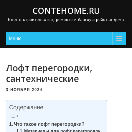
П
CONTEHOME.RU
р
Блог о строительстве, ремонте и благоустройстве дома
о
м
о
Меню
т
а
т
Лофт перегородки,
ь
сантехнические
к
с
3 НОЯБРЯ 2024
о
д
Содержание
е
р
Что такое лофт перегородки?
ж
Материалы для лофт перегородок