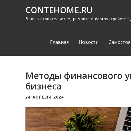
П
CONTEHOME.RU
р
Блог о строительстве, ремонте и благоустройстве
о
м
о
Главная
Новости
Самостоя
т
а
т
ь
Методы финансового у
к
бизнеса
с
о
24 АПРЕЛЯ 2024
д
е
р
ж