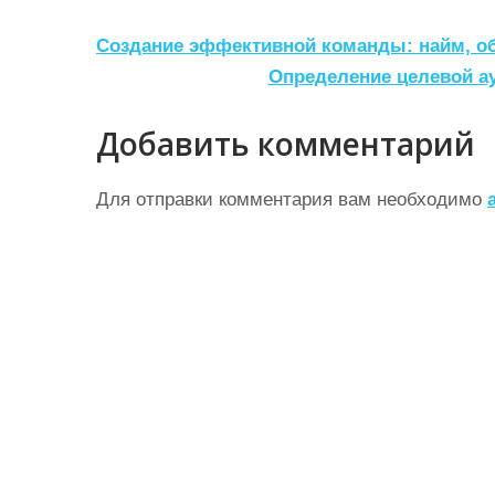
Н
Создание эффективной команды: найм, об
а
Определение целевой ау
в
Добавить комментарий
и
г
Для отправки комментария вам необходимо
а
ц
и
я
п
о
з
а