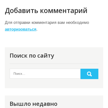
г
а
Добавить комментарий
ц
Для отправки комментария вам необходимо
и
авторизоваться
.
я
п
о
Поиск по сайту
з
а
п
и
с
я
Вышло недавно
м