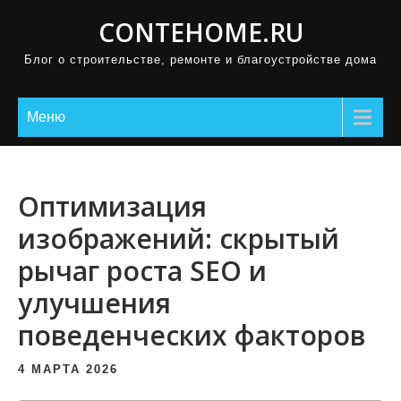
П
CONTEHOME.RU
р
Блог о строительстве, ремонте и благоустройстве дома
о
м
о
Меню
т
а
т
Оптимизация
ь
изображений: скрытый
к
рычаг роста SEO и
с
о
улучшения
д
поведенческих факторов
е
р
4 МАРТА 2026
ж