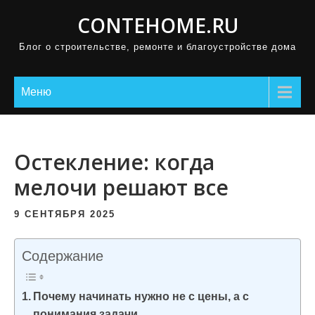
П
CONTEHOME.RU
р
Блог о строительстве, ремонте и благоустройстве дома
о
м
о
Меню
т
а
т
Остекление: когда
ь
мелочи решают все
к
с
9 СЕНТЯБРЯ 2025
о
д
Содержание
е
р
Почему начинать нужно не с цены, а с
ж
понимания задачи