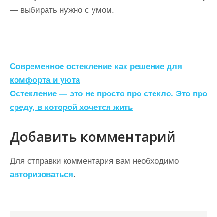
— выбирать нужно с умом.
Н
Современное остекление как решение для
а
комфорта и уюта
Остекление — это не просто про стекло. Это про
в
среду, в которой хочется жить
и
г
Добавить комментарий
а
ц
Для отправки комментария вам необходимо
авторизоваться
.
и
я
п