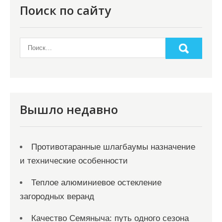
о
Поиск по сайту
з
а
п
и
с
я
Вышло недавно
м
Противотаранные шлагбаумы назначение
и технические особенности
Теплое алюминиевое остекление
загородных веранд
Качество Семяныча: путь одного сезона