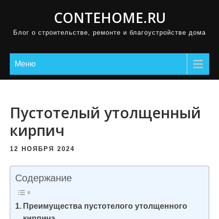
П
CONTEHOME.RU
р
Блог о строительстве, ремонте и благоустройстве дома
о
м
о
Меню
т
а
т
Пустотелый утолщенный
ь
кирпич
к
с
12 НОЯБРЯ 2024
о
д
Содержание
е
р
Преимущества пустотелого утолщенного
ж
кирпича