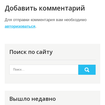
г
Добавить комментарий
а
ц
Для отправки комментария вам необходимо
авторизоваться
.
и
я
п
о
Поиск по сайту
з
а
п
и
с
я
Вышло недавно