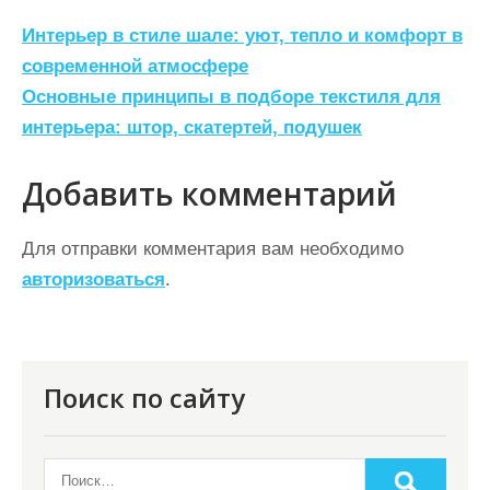
Н
Интерьер в стиле шале: уют, тепло и комфорт в
а
современной атмосфере
Основные принципы в подборе текстиля для
в
интерьера: штор, скатертей, подушек
и
г
Добавить комментарий
а
ц
Для отправки комментария вам необходимо
авторизоваться
.
и
я
п
о
Поиск по сайту
з
а