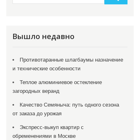
п
и
с
я
Вышло недавно
м
Противотаранные шлагбаумы назначение
и технические особенности
Теплое алюминиевое остекление
загородных веранд
Качество Семяныча: путь одного сезона
от заказа до урожая
Экспресс-выкуп квартир с
обременениями в Москве