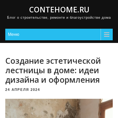
П
CONTEHOME.RU
р
Блог о строительстве, ремонте и благоустройстве дома
о
м
о
Меню
т
а
т
Создание эстетической
ь
лестницы в доме: идеи
к
дизайна и оформления
с
о
24 АПРЕЛЯ 2024
д
е
р
ж