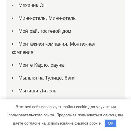
Механик Oil
Мини-отель, Мини-отель
Мой рай, гостевой дом
Монтажная компания, Монтажная
компания
Монте Карло, сауна
Мыльня на Тулице, баня
Мытищи Дизель
На Чередовой, автомойка
Этот веб-сайт использует файлы cookie для улучшения
пользовательского опыта. Продолжая пользоваться сайтом, вы
Наутилус, интерьер-салон
даете согласие на использование файлов cookie.
OK
Не просто стрижка