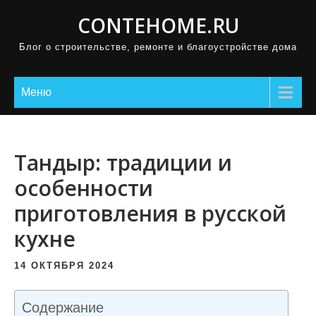
П
CONTEHOME.RU
р
Блог о строительстве, ремонте и благоустройстве дома
о
м
о
Меню
т
а
т
Тандыр: традиции и
ь
особенности
к
приготовления в русской
с
о
кухне
д
е
14 ОКТЯБРЯ 2024
р
ж
Содержание