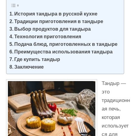
и
м
История тандыра в русской кухне
о
Традиции приготовления в тандыре
Выбор продуктов для тандыра
м
Технология приготовления
у
Подача блюд, приготовленных в тандыре
Преимущества использования тандыра
Где купить тандыр
Заключение
Тандыр —
это
традиционн
ая печь,
которая
использует
ся для