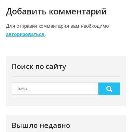
г
Добавить комментарий
а
ц
Для отправки комментария вам необходимо
авторизоваться
.
и
я
п
о
Поиск по сайту
з
а
п
и
с
я
Вышло недавно