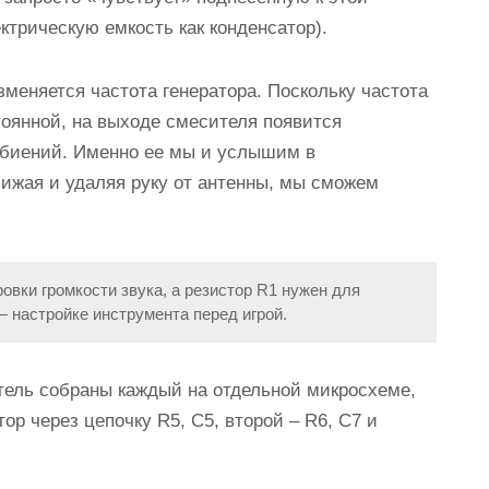
ктрическую емкость как конденсатор).
меняется частота генератора. Поскольку частота
стоянной, на выходе смесителя появится
та биений. Именно ее мы и услышим в
лижая и удаляя руку от антенны, мы сможем
вки громкости звука, а резистор R1 нужен для
 настройке инструмента перед игрой.
тель собраны каждый на отдельной микросхеме,
ор через цепочку R5, C5, второй – R6, C7 и