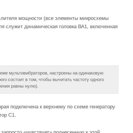
силителя мощности (все элементы микросхемы
ля служит динамическая головка ВА1, включенная
хеме мультивибраторов, настроены на одинаковую
ого состоит в том, чтобы вычитать частоту одного
иения равны нулю).
орая подключена к верхнему по схеме генератору
тор С1.
н запросто «чувствует» поднесенную к этой