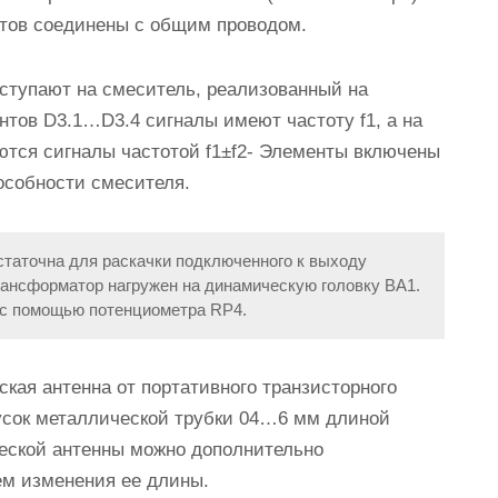
тов соединены с общим проводом.
оступают на смеситель, реализованный на
нтов D3.1…D3.4 сигналы имеют частоту f1, а на
аются сигналы частотой f1±f2- Элементы включены
особности смесителя.
статочна для раскачки подключенного к выходу
рансформатор нагружен на динамическую головку ВА1.
 с помощью потенциометра RP4.
ская антенна от портативного транзисторного
усок металлической трубки 04…6 мм длиной
еской антенны можно дополнительно
ем изменения ее длины.