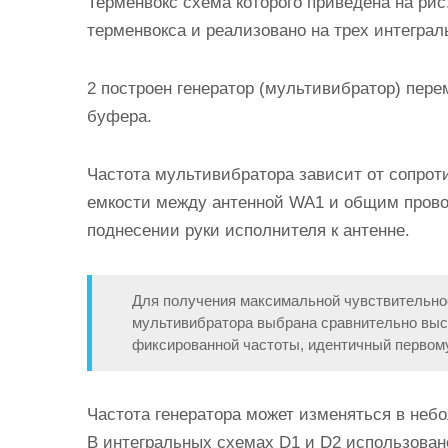
Терменвокс схема которого приведена на ри
терменвокса и реализовано на трех интеграл
2 построен генератор (мультивибратор) пере
буфера.
Частота мультивибратора зависит от сопрот
емкости между антенной WA1 и общим провод
поднесении руки исполнителя к антенне.
Для получения максимальной чувствительнос
мультивибратора выбрана сравнительно высо
фиксированной частоты, идентичный первому,
Частота генератора может изменяться в не
В интегральных схемах D1 и D2 использовано