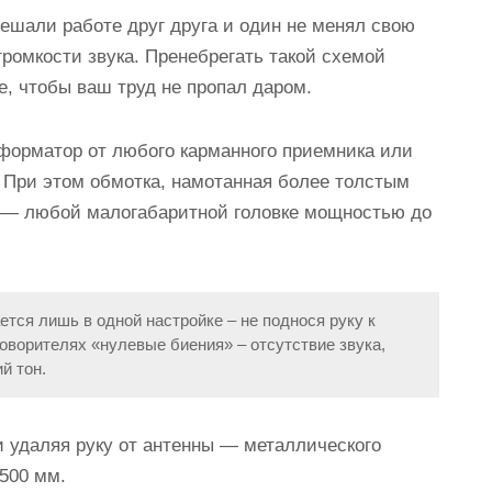
мешали работе друг друга и один не менял свою
громкости звука. Пренебрегать такой схемой
е, чтобы ваш труд не пропал даром.
форматор от любого карманного приемника или
. При этом обмотка, намотанная более толстым
ю — любой малогабаритной головке мощностью до
тся лишь в одной настройке – не поднося руку к
говорителях «нулевые биения» – отсутствие звука,
й тон.
и удаляя руку от антенны — металлического
500 мм.