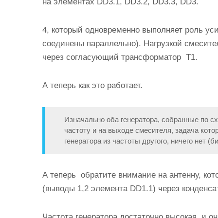
на элементах DD3.1, DD3.2, DD3.3, DD3.
4, который одновременно выполняет роль у
соединены параллельно). Нагрузкой смесите
через согласующий трансформатор Т1.
А теперь как это работает.
Изначально оба генератора, собранные по с
частоту и на выходе смесителя, задача котор
генератора из частоты другого, ничего нет (б
А теперь обратите внимание на антенну, кот
(выводы 1,2 элемента DD1.1) через конденса
Частота генератора достаточно высокая, и о