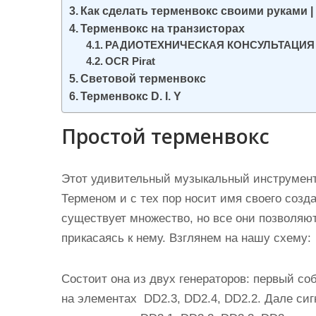
и
Как сделать терменвокс своими руками
Терменвокс на транзисторах
м
РАДИОТЕХНИЧЕСКАЯ КОНСУЛЬТАЦИЯ
о
OCR Pirat
м
Световой терменвокс
у
Терменвокс D. I. Y
Простой терменвокс
Этот удивительный музыкальный инструмент
Терменом и с тех пор носит имя своего созд
существует множество, но все они позволяют
прикасаясь к нему. Взглянем на нашу схему:
Состоит она из двух генераторов: первый со
на элементах DD2.3, DD2.4, DD2.2. Дале си