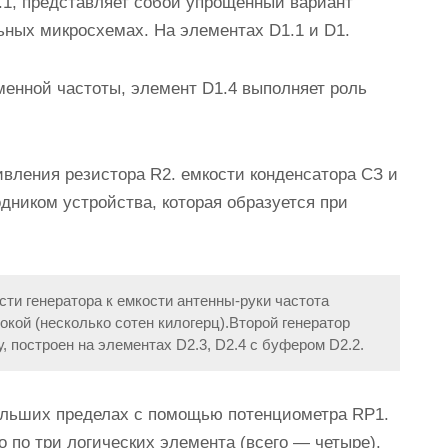
с.1, представляет собой упрощенный вариант
ьных микросхемах. На элементах D1.1 и D1.
менной частоты, элемент D1.4 выполняет роль
ивления резистора R2. емкости конденсатора СЗ и
ником устройства, которая образуется при
ти генератора к емкости антенны-руки частота
кой (несколько сотен килогерц).Второй генератор
 построен на элементах D2.3, D2.4 с буфером D2.2.
больших пределах с помощью потенциометра RP1.
 по три логических элемента (всего — четыре).