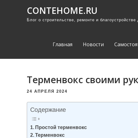
П
CONTEHOME.RU
р
Блог о строительстве, ремонте и благоустройстве
о
м
о
Главная
Новости
Самостоя
т
а
т
ь
Терменвокс своими ру
к
с
24 АПРЕЛЯ 2024
о
д
Содержание
е
р
Простой терменвокс
ж
Терменвокс