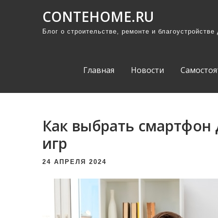
П
CONTEHOME.RU
р
Блог о строительстве, ремонте и благоустройстве
о
м
о
Главная
Новости
Самостоя
т
а
т
ь
Как выбрать смартфон 
к
игр
с
о
24 АПРЕЛЯ 2024
д
е
р
ж