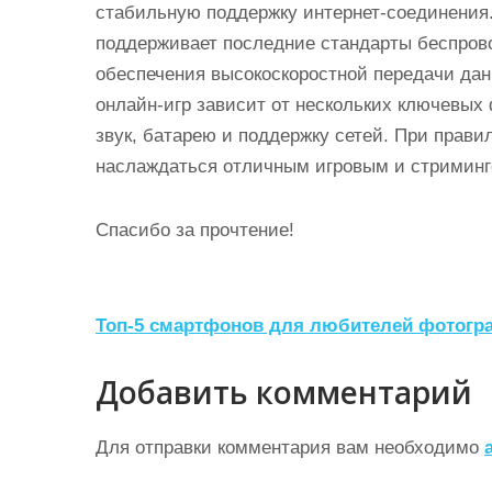
стабильную поддержку интернет-соединения
поддерживает последние стандарты беспровод
обеспечения высокоскоростной передачи дан
онлайн-игр зависит от нескольких ключевых
звук, батарею и поддержку сетей. При прави
наслаждаться отличным игровым и стримин
Спасибо за прочтение!
Н
Топ-5 смартфонов для любителей фотогр
а
Добавить комментарий
в
и
Для отправки комментария вам необходимо
г