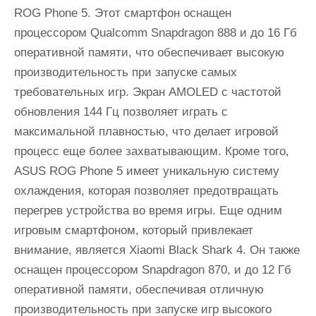
ROG Phone 5. Этот смартфон оснащен
процессором Qualcomm Snapdragon 888 и до 16 Гб
оперативной памяти, что обеспечивает высокую
производительность при запуске самых
требовательных игр. Экран AMOLED с частотой
обновления 144 Гц позволяет играть с
максимальной плавностью, что делает игровой
процесс еще более захватывающим. Кроме того,
ASUS ROG Phone 5 имеет уникальную систему
охлаждения, которая позволяет предотвращать
перегрев устройства во время игры. Еще одним
игровым смартфоном, который привлекает
внимание, является Xiaomi Black Shark 4. Он также
оснащен процессором Snapdragon 870, и до 12 Гб
оперативной памяти, обеспечивая отличную
производительность при запуске игр высокого