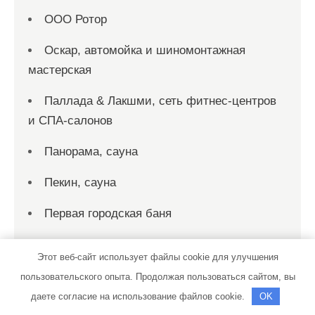
ООО Ротор
Оскар, автомойка и шиномонтажная
мастерская
Паллада & Лакшми, сеть фитнес-центров
и СПА-салонов
Панорама, сауна
Пекин, сауна
Первая городская баня
Пилот
Этот веб-сайт использует файлы cookie для улучшения
Подмостовье
пользовательского опыта. Продолжая пользоваться сайтом, вы
даете согласие на использование файлов cookie.
OK
Покраска автомобиля