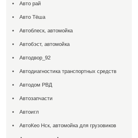
Авто рай
Авто Тёша
Автоблеск, автомойка
Автобэст, автомойка
Автодвор_92
Автодиагностика транспортных средств
Автодом РВД
Автозапчасти
Автоигл
АвтоКео Нск, автомойка для грузовиков