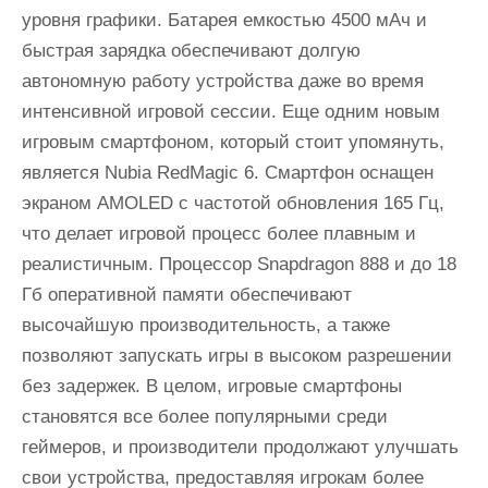
уровня графики. Батарея емкостью 4500 мАч и
быстрая зарядка обеспечивают долгую
автономную работу устройства даже во время
интенсивной игровой сессии. Еще одним новым
игровым смартфоном, который стоит упомянуть,
является Nubia RedMagic 6. Смартфон оснащен
экраном AMOLED с частотой обновления 165 Гц,
что делает игровой процесс более плавным и
реалистичным. Процессор Snapdragon 888 и до 18
Гб оперативной памяти обеспечивают
высочайшую производительность, а также
позволяют запускать игры в высоком разрешении
без задержек. В целом, игровые смартфоны
становятся все более популярными среди
геймеров, и производители продолжают улучшать
свои устройства, предоставляя игрокам более