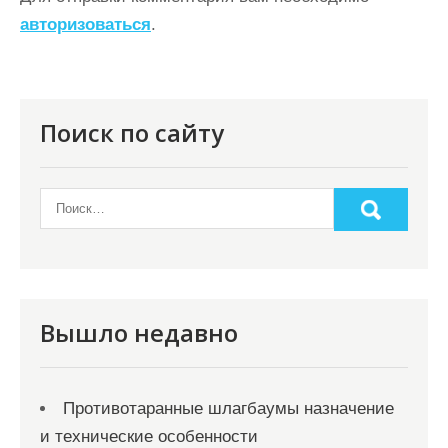
ц
авторизоваться
.
и
я
п
о
Поиск по сайту
з
а
п
и
с
я
Вышло недавно
м
Противотаранные шлагбаумы назначение
и технические особенности