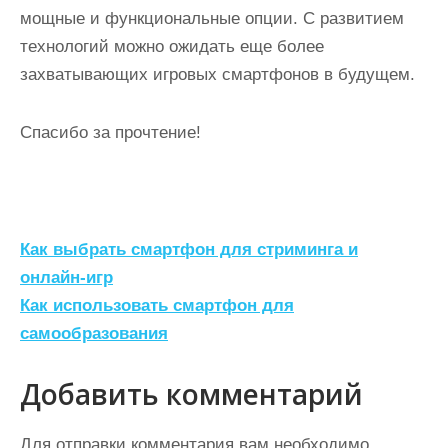
мощные и функциональные опции. С развитием
технологий можно ожидать еще более
захватывающих игровых смартфонов в будущем.
Спасибо за прочтение!
Н
Как выбрать смартфон для стриминга и
а
онлайн-игр
Как использовать смартфон для
в
самообразования
и
г
Добавить комментарий
а
Для отправки комментария вам необходимо