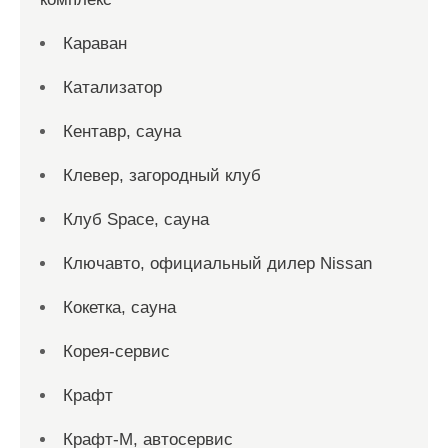
Караван
Катализатор
Кентавр, сауна
Клевер, загородный клуб
Клуб Space, сауна
Ключавто, официальный дилер Nissan
Кокетка, сауна
Корея-сервис
Крафт
Крафт-М, автосервис