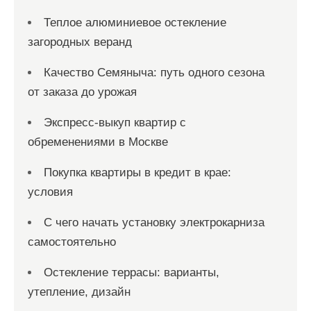
Теплое алюминиевое остекление
загородных веранд
Качество Семяныча: путь одного сезона
от заказа до урожая
Экспресс-выкуп квартир с
обременениями в Москве
Покупка квартиры в кредит в крае:
условия
С чего начать установку электрокарниза
самостоятельно
Остекление террасы: варианты,
утепление, дизайн