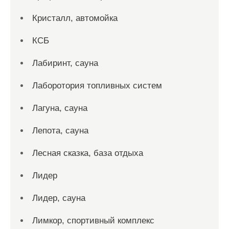
Кристалл, автомойка
КСБ
Лабиринт, сауна
Лаборотория топливных систем
Лагуна, сауна
Лепота, сауна
Лесная сказка, база отдыха
Лидер
Лидер, сауна
Лимкор, спортивный комплекс