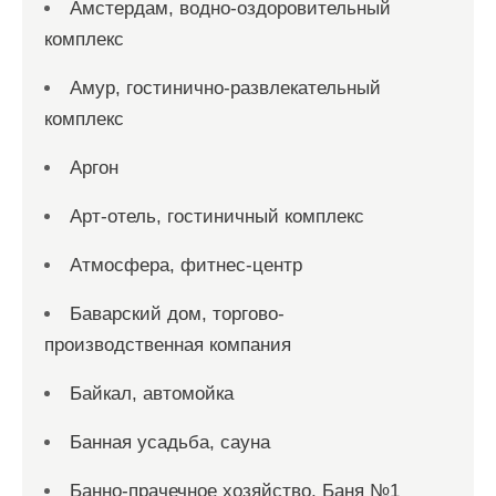
Амстердам, водно-оздоровительный
комплекс
Амур, гостинично-развлекательный
комплекс
Аргон
Арт-отель, гостиничный комплекс
Атмосфера, фитнес-центр
Баварский дом, торгово-
производственная компания
Байкал, автомойка
Банная усадьба, сауна
Банно-прачечное хозяйство, Баня №1