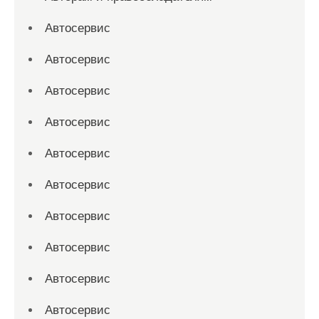
Автосервис
Автосервис
Автосервис
Автосервис
Автосервис
Автосервис
Автосервис
Автосервис
Автосервис
Автосервис