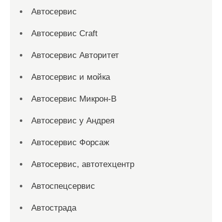
Автосервис
Автосервис Craft
Автосервис Авторитет
Автосервис и мойка
Автосервис Микрон-В
Автосервис у Андрея
Автосервис Форсаж
Автосервис, автотехцентр
Автоспецсервис
Автострада