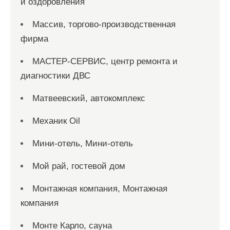
и оздоровления
Массив, торгово-производственная
фирма
МАСТЕР-СЕРВИС, центр ремонта и
диагностики ДВС
Матвеевский, автокомплекс
Механик Oil
Мини-отель, Мини-отель
Мой рай, гостевой дом
Монтажная компания, Монтажная
компания
Монте Карло, сауна