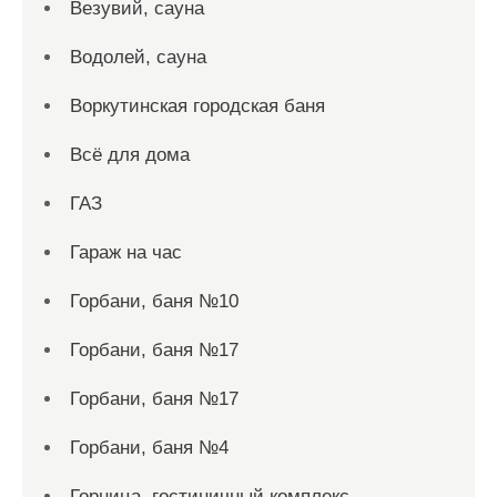
Везувий, сауна
Водолей, сауна
Воркутинская городская баня
Всё для дома
ГАЗ
Гараж на час
Горбани, баня №10
Горбани, баня №17
Горбани, баня №17
Горбани, баня №4
Горница, гостиничный комплекс